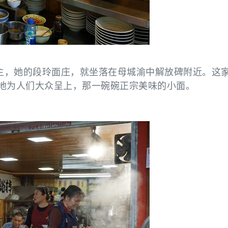
主，她的段玲面庄，就坐落在母城渝中解放碑附近。这
年地为人们大众呈上，那一碗碗正宗美味的小面。