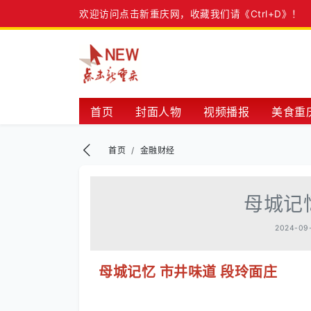
欢迎访问点击新重庆网，收藏我们请《Ctrl+D》！
首页
封面人物
视频播报
美食重
金融财经
真情无限
重庆名片
综
首页
金融财经
母城记
2024-09
母城记忆 市井味道 段玲面庄