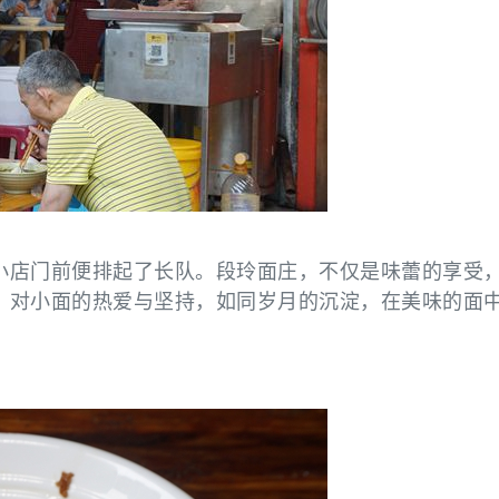
小店门前便排起了长队。段玲面庄，不仅是味蕾的享受
，对小面的热爱与坚持，如同岁月的沉淀，在美味的面