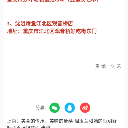
重庆市沙坪坝北街92-9号（近重庆七中）
3、沈姐烤鱼江北区观音桥店
地址：重庆市江北区观音桥好吃街东门
责 编：久 禾
分享:
上篇：
美食的传承，美味的延续 周玉兰和她的恒明鲜
肚子鸡汤银丝面·米线