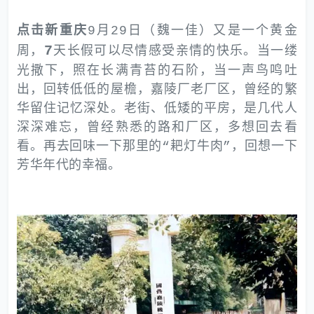
点击新重庆
9月29日（魏一佳）又是一个黄金
7
周，
天长假可以尽情感受亲情的快乐。当一缕
光撒下，照在长满青苔的石阶，当一声鸟鸣吐
出，回转低低的屋檐，嘉陵厂老厂区，曾经的繁
华留住记忆深处。老街、低矮的平房，是几代人
深深难忘，曾经熟悉的路和厂区，多想回去看
看。再去回味一下那里的“耙灯牛肉”，回想一下
芳华年代的幸福。