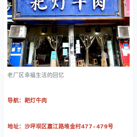
老厂区幸福生活的回忆
导航：耙灯牛肉
477-479
地址：沙坪坝区嘉江路堆金村
号