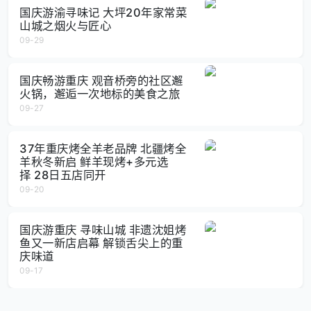
国庆游渝寻味记 大坪20年家常菜
山城之烟火与匠心
09-29
国庆畅游重庆 观音桥旁的社区邂
火锅，邂逅一次地标的美食之旅
09-27
37年重庆烤全羊老品牌 北疆烤全
羊秋冬新启 鲜羊现烤+多元选
择 28日五店同开
09-20
国庆游重庆 寻味山城 非遗沈姐烤
鱼又一新店启幕 解锁舌尖上的重
庆味道
09-17