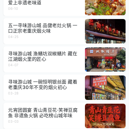
爱上非遗老味道
06-10
五一寻味游山城 品健老灶火锅 一
口正宗老重庆烟火味
04-25
寻味游山城 渔鳝坊双椒鳝片 藏在
江湖烟火里的匠心
04-07
寻味游山城 一碗恒明银丝面 藏着
老重庆30年不变的烟火初心
03-28
元宵团圆宴 青山青豆花·笑禅豆腐
鱼 非遗鱼火锅 必吃榜山城年味
03-03