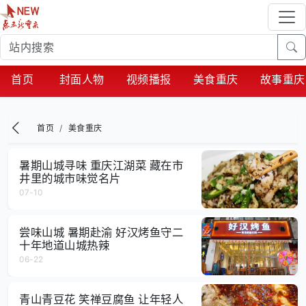
首页
封面人物
视频播报
美食重庆
故事重庆
首页
美食重庆
暑期山城寻味 重庆江湖菜 藏在市
井里的城市味觉名片
07-10
尝味山城 暑期赴渝 好汉烤鱼守二
十年地道山城热辣
06-22
青山青豆花 笑禅豆腐鱼 让年轻人