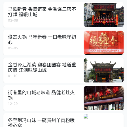
马跃新春 香满谊家 金香译三店不
打烊 福暖山城
02-08
俊杰火锅 马年新春 一口老味守初
心
02-05
金香译江湖菜 迎春团圆宴 地道重
庆情 江湖味暖山城
01-10
街巷里的山城老味道 品健老灶火
锅
12-29
冬至到冯山妹 一碗贵州羊肉粉暖
透心窝