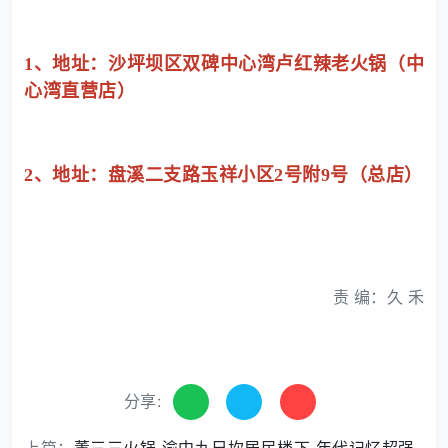
1、地址：沙坪坝区双碑中心湾卢红辣老火锅（中
心湾直营店）
2、地址：
盘溪二支路玉祥小区2号附9号
（总店）
责 编：久 禾
分享: