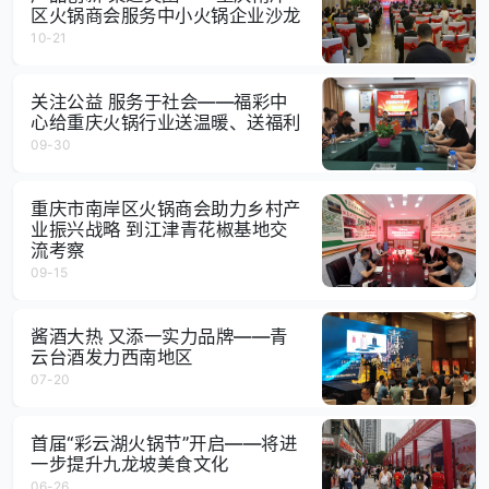
区火锅商会服务中小火锅企业沙龙
10-21
关注公益 服务于社会——福彩中
心给重庆火锅行业送温暖、送福利
09-30
重庆市南岸区火锅商会助力乡村产
业振兴战略 到江津青花椒基地交
流考察
09-15
酱酒大热 又添一实力品牌——青
云台酒发力西南地区
07-20
首届“彩云湖火锅节”开启——将进
一步提升九龙坡美食文化
06-26