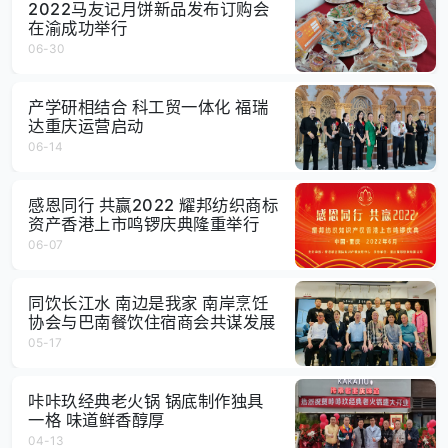
2022马友记月饼新品发布订购会
在渝成功举行
06-30
产学研相结合 科工贸一体化 福瑞
达重庆运营启动
06-14
感恩同行 共赢2022 耀邦纺织商标
资产香港上市鸣锣庆典隆重举行
06-07
同饮长江水 南边是我家 南岸烹饪
协会与巴南餐饮住宿商会共谋发展
05-17
咔咔玖经典老火锅 锅底制作独具
一格 味道鲜香醇厚
04-13