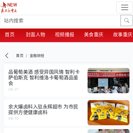
首页
封面人物
视频播报
美食重庆
故事重庆
首页
金融财经
品葡萄美酒 感受异国风情 智利卡
萨伯斯克 智利维洛卡葡萄酒品鉴
会
08-21
余大孃卤料入驻永辉超市 为市民
提供方便健康卤料
08-10