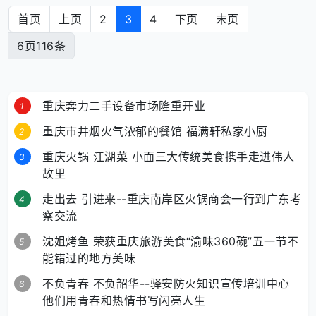
首页
上页
2
3
4
下页
末页
6页116条
重庆奔力二手设备市场隆重开业
重庆市井烟火气浓郁的餐馆 福满轩私家小厨
重庆火锅 江湖菜 小面三大传统美食携手走进伟人
故里
走出去 引进来--重庆南岸区火锅商会一行到广东考
察交流
沈姐烤鱼 荣获重庆旅游美食“渝味360碗”五一节不
能错过的地方美味
不负青春 不负韶华--驿安防火知识宣传培训中心
他们用青春和热情书写闪亮人生