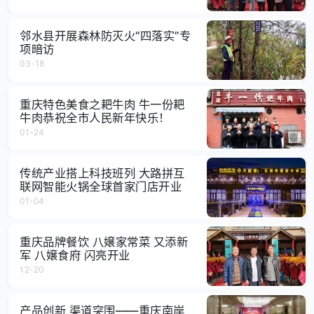
邻水县开展森林防灭火“四落实”专
项暗访
03-18
重庆特色美食之耙牛肉 牛一份耙
牛肉恭祝全市人民新年快乐！
01-24
传统产业搭上科技班列 大路拼互
联网智能火锅全球首家门店开业
01-04
重庆品牌餐饮 八嬢家常菜 又添新
军 八嬢食府 闪亮开业
12-20
产品创新 渠道突围——重庆南岸