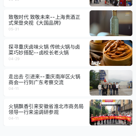
致敬时代 致敬未来--上海贵酒正
式荣登央视《大国品牌》
05-31
探寻重庆卤味火锅 传统火锅与卤
菜巧妙搭配--卤校长老火锅
04-29
走出去 引进来--重庆南岸区火锅
商会一行到广东考察交流
04-11
火锅飘香引来安徽省淮北市商务局
领导一行来渝调研参观
04-11